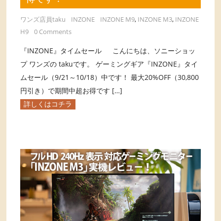
ワンズ店員taku
INZONE
INZONE M9
,
INZONE M3
,
INZONE
H9
0 Comments
『INZONE』タイムセール こんにちは、ソニーショッ
プ ワンズの takuです。 ゲーミングギア『INZONE』タイ
ムセール（9/21～10/18）中です！ 最大20%OFF（30,800
円引き）で期間中超お得です […]
詳しくはコチラ