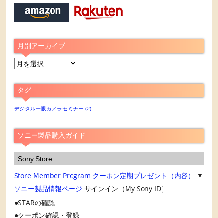
月別アーカイブ
月
別
ア
タグ
ー
カ
デジタル一眼カメラセミナー
(2)
イ
ブ
ソニー製品購入ガイド
Sony Store
Store Member Program
クーポン定期プレゼント（内容）
▼
ソニー製品情報ページ
サインイン（My Sony ID）
STARの確認
クーポン確認・登録