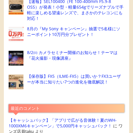
【速報】SEL100400（FE 100-400mm F5.9-8
OSS）が発表！小型・軽量654gでリーズナブルで手
軽に楽しめる望遠レンズで、まさかのテレコンにも
対応！
8月の『My Sony キャンペーン』抽選で5名様にソ
ニーポイント10万円分プレゼント！
8/2㈰ カメラセミナー開催のお知らせ！テーマは
『花火撮影・現像講座』
【保存版】FX5（ILME-FX5）は買いか？FX3ユーザ
ーが本当に知りたい7つの進化を徹底解説！
最近のコメント
【キャッシュバック】「アプリで広がる音体験！夏のWH-
1000XM6キャンペーン」で5,000円キャッシュバック！
に
ワ
ンズ店員taku
より