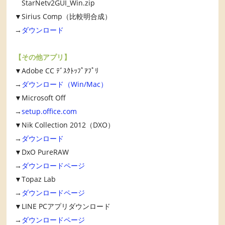
StarNetv2GUI_Win.zip
▼Sirius Comp（比較明合成）
→
ダウンロード
【その他アプリ】
▼Adobe CC ﾃﾞｽｸﾄｯﾌﾟｱﾌﾟﾘ
→
ダウンロード（Win/Mac）
▼Microsoft Off
→
setup.office.com
▼Nik Collection 2012（DXO）
→
ダウンロード
▼DxO PureRAW
→
ダウンロードページ
▼Topaz Lab
→
ダウンロードページ
▼LINE PCアプリダウンロード
→
ダウンロードページ