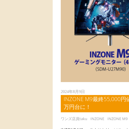
2024年8月9日
INZONE M9最終55,000
万円台に！
ワンズ店員taku
INZONE
INZONE M9