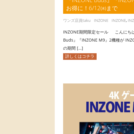
お得に！6/12㈬まで
ワンズ店員taku
INZONE
INZONE
,
IN
INZONE期間限定セール こんにちは、
Buds』『INZONE M9』2機種が I
の期間 […]
詳しくはコチラ