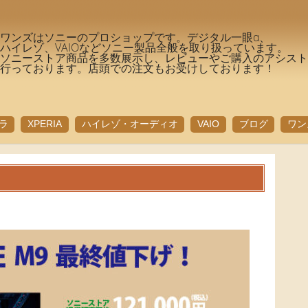
ワンズはソニーのプロショップです。デジタル一眼α、
ハイレゾ、VAIOなどソニー製品全般を取り扱っています。
ソニーストア商品を多数展示し、レビューやご購入のアシス
行っております。店頭での注文もお受けしております！
ラ
XPERIA
ハイレゾ・オーディオ
VAIO
ブログ
ワン