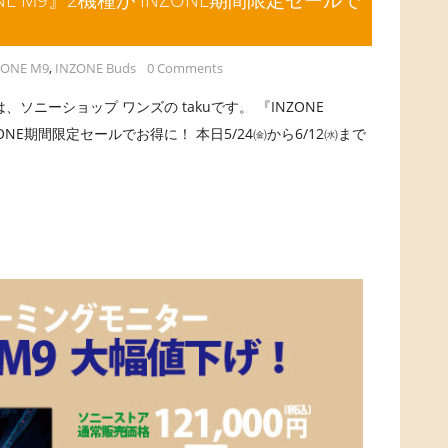
ZONE M9
,
INZONE Buds
0 Comments
ソニーショップ ワンズの takuです。 『INZONE
NZONE期間限定セールでお得に！ 本日5/24㈮から6/12㈬まで