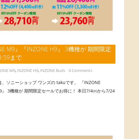
ONE M9』『INZONE H9』 3機種が 期間限定
:59まで
ZONE M9
,
INZONE H9
,
INZONE Buds
0 Comments
ソニーショップ ワンズの takuです。 『INZONE
E H9』 3機種が 期間限定セールでお得に！ 本日7/4㈭から7/24