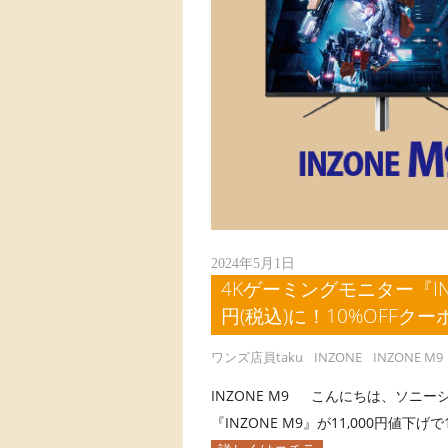
2024年5月1日
4Kゲーミングモニター『INZO
円(税込)に！10%OFFクー
ワンズ店員taku
INZONE
INZONE M9
INZONE M9 こんにちは、ソニーシ
『INZONE M9』が11,000円値下げで11