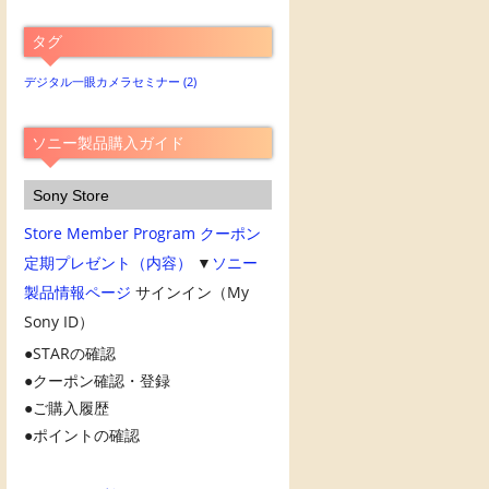
別
ア
タグ
ー
カ
デジタル一眼カメラセミナー
(2)
イ
ブ
ソニー製品購入ガイド
Sony Store
Store Member Program
クーポン
定期プレゼント（内容）
▼
ソニー
製品情報ページ
サインイン（My
Sony ID）
STARの確認
クーポン確認・登録
ご購入履歴
ポイントの確認