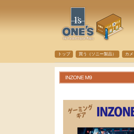
トップ
買う（ソニー製品）
カメ
INZONE M9