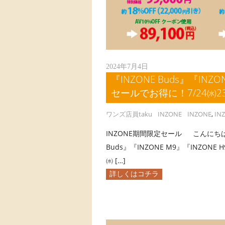
2024年7月4日
『INZONE Buds』『INZ
セールでお得に！7/24㈬23
ワンズ店員taku
INZONE
INZONE
,
IN
INZONE期間限定セール こんにちは、
Buds』『INZONE M9』『INZON
㈬ […]
詳しくはコチラ