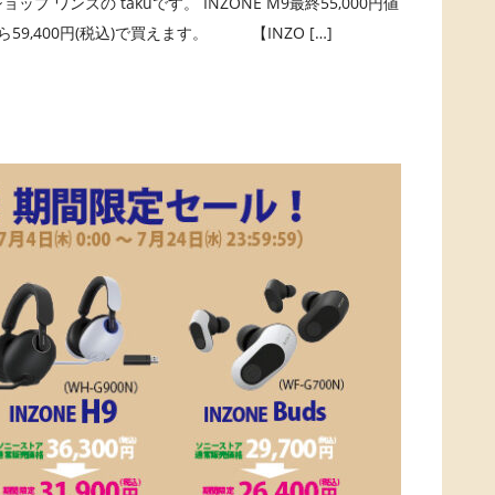
プ ワンズの takuです。 INZONE M9最終55,000円値
Fなら59,400円(税込)で買えます。 【INZO […]