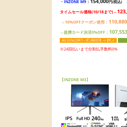
154,000
・
INZONE M9
：
円(税込)
123
タイムセール価格(10/18まで)→
110,880
→10%OFFクーポン使用：
107,55
→提携カード決済3%OFF：
※24回払いまで分割払手数料0%
【INZONE M3】