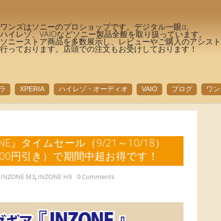
ワンズはソニーのプロショップです。デジタル一眼α、
ハイレゾ、VAIOなどソニー製品全般を取り扱っています。
ソニーストア商品を多数展示し、レビューやご購入のアシス
行っております。店頭での注文もお受けしております！
ラ
XPERIA
ハイレゾ・オーディオ
VAIO
ブログ
ワン
E』タイムセール（9/21～10/18）
0,800円引き）で期間中超お得です！
,
INZONE M3
,
INZONE H9
0 Comments