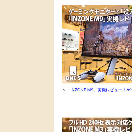
＞
「INZONE M9」実機レビュー