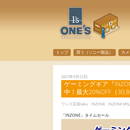
トップ
買う（ソニー製品）
カメ
2023年9月22日
ゲーミングギア『INZON
中！最大20%OFF（3
ワンズ店員taku
INZONE
INZONE M9
『INZONE』タイムセール