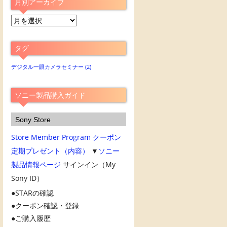
月別アーカイブ
月
別
ア
タグ
ー
カ
デジタル一眼カメラセミナー
(2)
イ
ブ
ソニー製品購入ガイド
Sony Store
Store Member Program
クーポン
定期プレゼント（内容）
▼
ソニー
製品情報ページ
サインイン（My
Sony ID）
STARの確認
クーポン確認・登録
ご購入履歴