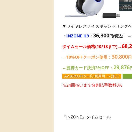
▼ワイヤレスノイズキャンセリング
36,300
・
INZONE H9
：
円(税込)
68,
タイムセール価格(10/18まで)→
30,800
→10%OFFクーポン使用：
円
29,876
→提携カード決済3%OFF：
※24回払いまで分割払手数料0%
『INZONE』タイムセール