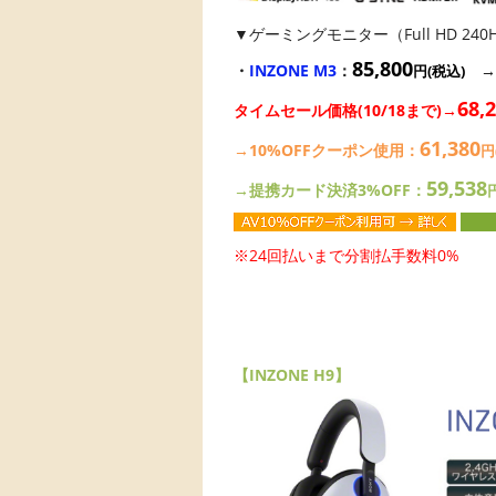
▼ゲーミングモニター（Full HD 240
85,800
・
INZONE M3
：
円(税込)
68,
タイムセール価格(10/18まで)→
61,380
→10%OFFクーポン使用：
円
59,538
→提携カード決済3%OFF：
※24回払いまで分割払手数料0%
【INZONE H9】