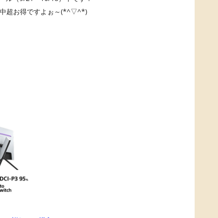
間中超お得ですよぉ～(*^▽^*)