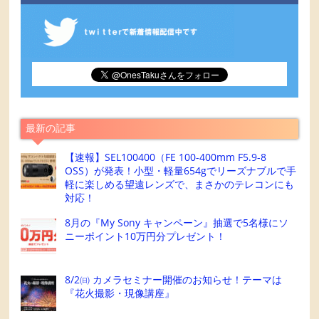
最新の記事
【速報】SEL100400（FE 100-400mm F5.9-8
OSS）が発表！小型・軽量654gでリーズナブルで手
軽に楽しめる望遠レンズで、まさかのテレコンにも
対応！
8月の『My Sony キャンペーン』抽選で5名様にソ
ニーポイント10万円分プレゼント！
8/2㈰ カメラセミナー開催のお知らせ！テーマは
『花火撮影・現像講座』