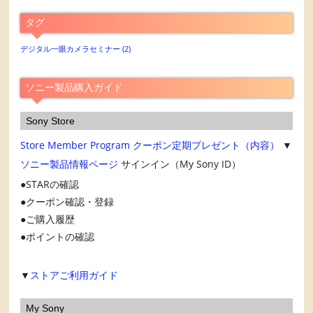
ア
タグ
ー
カ
デジタル一眼カメラセミナー
(2)
イ
ブ
ソニー製品購入ガイド
Sony Store
Store Member Program
クーポン定期プレゼント（内容）
▼
ソニー製品情報ページ
サインイン（My Sony ID）
STARの確認
クーポン確認・登録
ご購入履歴
ポイントの確認
▼
ストアご利用ガイド
My Sony