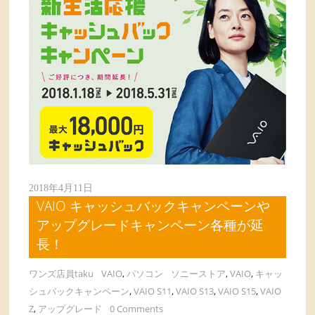
2018年4月11日
VAIO キャッシュバックキャンペーンや
アップグレードキャンペーン各種が延
長！
ワンズ店員taku
VAIO
,
パソコン
ソニーストア
,
VAIO
,
キャッ
シュバックキャンペーン
,
VAIO S11
,
VAIO S13
,
VAIO S15
,
VAIO
Z
,
アップグレード
0 Comments