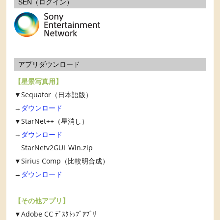
SEN（ログイン）
アプリダウンロード
【星景写真用】
▼Sequator（日本語版）
→
ダウンロード
▼StarNet++（星消し）
→
ダウンロード
StarNetv2GUI_Win.zip
▼Sirius Comp（比較明合成）
→
ダウンロード
【その他アプリ】
▼Adobe CC ﾃﾞｽｸﾄｯﾌﾟｱﾌﾟﾘ