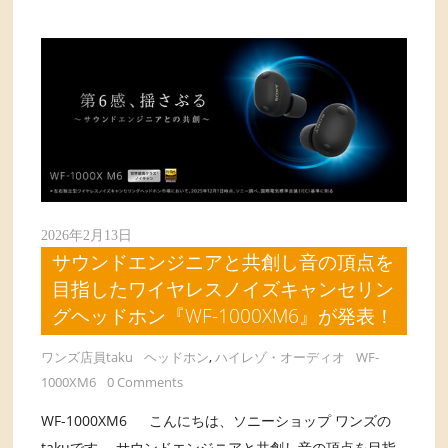
2026年2月13日
サウンドエンジニアと共創し音の頂点を
目指したワイヤレスノイズキャンセリン
グヘッドホン『WF-1000XM6』が発表！
ワンズ店員taku
ヘッドホン
,
ハイレゾ・オーディオ
WF-
1000XM6
0 Comments
WF-1000XM6 こんにちは、ソニーショップ ワンズの
takuです。 サウンドエンジニアと共創し音の頂点を目指