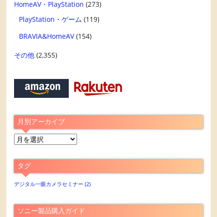
HomeAV・PlayStation
(273)
PlayStation・ゲーム
(119)
BRAVIA&HomeAV
(154)
その他
(2,355)
月別アーカイブ
月
別
ア
タグ
ー
カ
デジタル一眼カメラセミナー
(2)
イ
ブ
ソニー製品購入ガイド