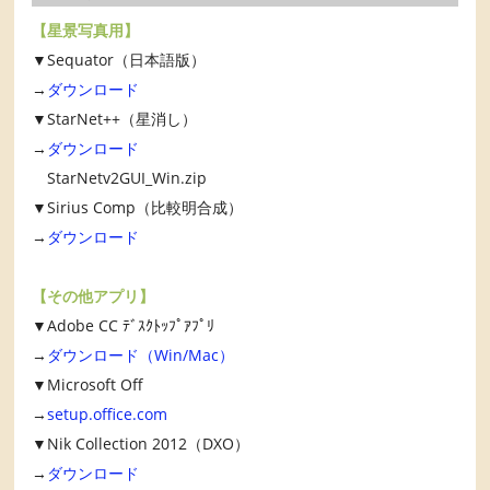
【星景写真用】
▼Sequator（日本語版）
→
ダウンロード
▼StarNet++（星消し）
→
ダウンロード
StarNetv2GUI_Win.zip
▼Sirius Comp（比較明合成）
→
ダウンロード
【その他アプリ】
▼Adobe CC ﾃﾞｽｸﾄｯﾌﾟｱﾌﾟﾘ
→
ダウンロード（Win/Mac）
▼Microsoft Off
→
setup.office.com
▼Nik Collection 2012（DXO）
→
ダウンロード