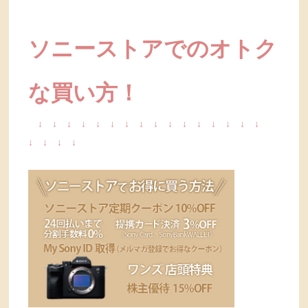
ソニーストアでのオトク
な買い方！
↓
↓
↓
↓
↓
↓
↓
↓
↓
↓
↓
↓
↓
↓
↓
↓
↓
↓
↓
↓