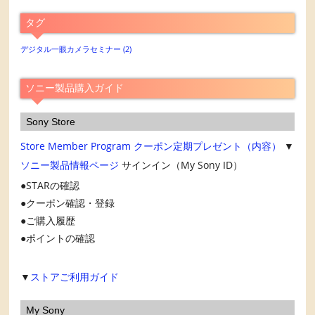
ア
タグ
ー
カ
デジタル一眼カメラセミナー
(2)
イ
ブ
ソニー製品購入ガイド
Sony Store
Store Member Program
クーポン定期プレゼント（内容）
▼
ソニー製品情報ページ
サインイン（My Sony ID）
STARの確認
クーポン確認・登録
ご購入履歴
ポイントの確認
▼
ストアご利用ガイド
My Sony