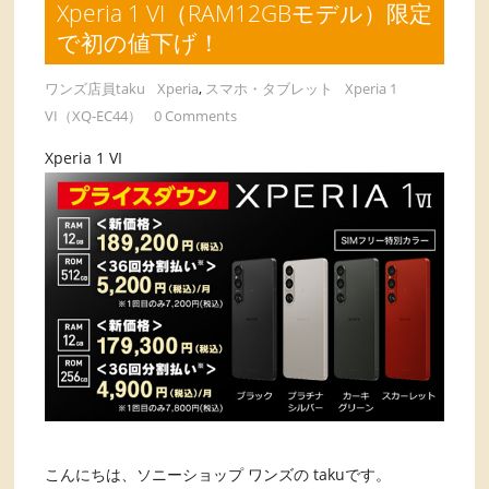
Xperia 1 VI（RAM12GBモデル）限定
で初の値下げ！
ワンズ店員taku
Xperia
,
スマホ・タブレット
Xperia 1
VI（XQ-EC44）
0 Comments
Xperia 1 VI
こんにちは、ソニーショップ ワンズの takuです。