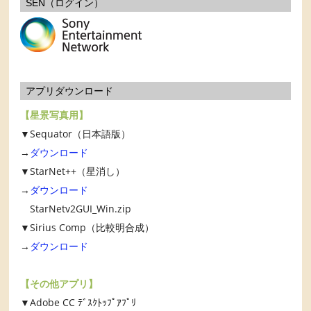
SEN（ログイン）
アプリダウンロード
【星景写真用】
▼Sequator（日本語版）
→
ダウンロード
▼StarNet++（星消し）
→
ダウンロード
StarNetv2GUI_Win.zip
▼Sirius Comp（比較明合成）
→
ダウンロード
【その他アプリ】
▼Adobe CC ﾃﾞｽｸﾄｯﾌﾟｱﾌﾟﾘ