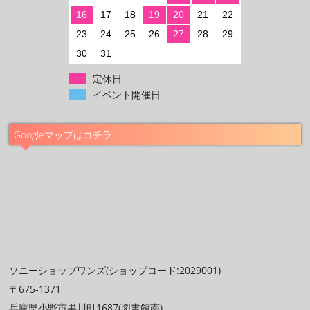
16
17
18
19
20
21
22
23
24
25
26
27
28
29
30
31
定休日
イベント開催日
Googleマップはコチラ
ソニーショップワンズ(ショップコード:2029001)
〒675-1371
兵庫県小野市黒川町1687(図書館南)