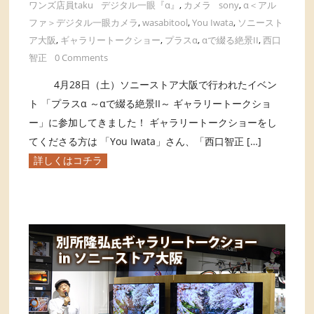
ワンズ店員taku
デジタル一眼『α』
,
カメラ
sony
,
α＜アル
ファ＞デジタル一眼カメラ
,
wasabitool
,
You Iwata
,
ソニースト
ア大阪
,
ギャラリートークショー
,
プラスα
,
αで綴る絶景II
,
西口
智正
0 Comments
4月28日（土）ソニーストア大阪で行われたイベン
ト 「プラスα ～αで綴る絶景II～ ギャラリートークショ
ー」に参加してきました！ ギャラリートークショーをし
てくださる方は 「You Iwata」さん、「西口智正 […]
詳しくはコチラ