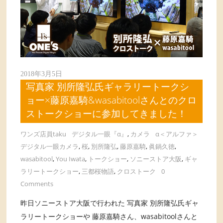
2018年3月5日
写真家 別所隆弘氏ギャラリートークシ
ョー×藤原嘉騎&wasabitoolさんとのクロ
ストークショーに参加してきました！
ワンズ店員taku
デジタル一眼『α』
,
カメラ
α＜アルファ＞
デジタル一眼カメラ
,
桜
,
別所隆弘
,
藤原嘉騎
,
眞鍋久徳
,
wasabitool
,
You Iwata
,
トークショー
,
ソニーストア大阪
,
ギャ
ラリートークショー
,
三都桜物語
,
クロストーク
0
Comments
昨日ソニーストア大阪で行われた 写真家 別所隆弘氏ギャ
ラリートークショーや 藤原嘉騎さん、wasabitoolさんと