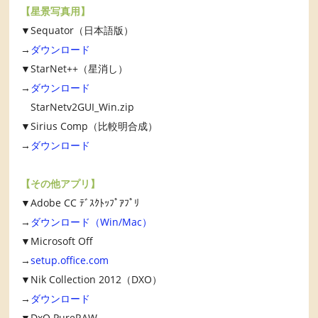
【星景写真用】
▼Sequator（日本語版）
→
ダウンロード
▼StarNet++（星消し）
→
ダウンロード
StarNetv2GUI_Win.zip
▼Sirius Comp（比較明合成）
→
ダウンロード
【その他アプリ】
▼Adobe CC ﾃﾞｽｸﾄｯﾌﾟｱﾌﾟﾘ
→
ダウンロード（Win/Mac）
▼Microsoft Off
→
setup.office.com
▼Nik Collection 2012（DXO）
→
ダウンロード
▼DxO PureRAW