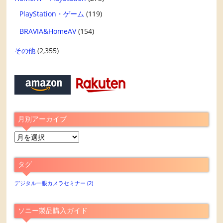
PlayStation・ゲーム
(119)
BRAVIA&HomeAV
(154)
その他
(2,355)
月別アーカイブ
月
別
ア
タグ
ー
カ
デジタル一眼カメラセミナー
(2)
イ
ブ
ソニー製品購入ガイド