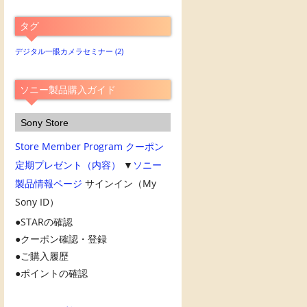
別
ア
タグ
ー
カ
デジタル一眼カメラセミナー
(2)
イ
ブ
ソニー製品購入ガイド
Sony Store
Store Member Program
クーポン
定期プレゼント（内容）
▼
ソニー
製品情報ページ
サインイン（My
Sony ID）
STARの確認
クーポン確認・登録
ご購入履歴
ポイントの確認