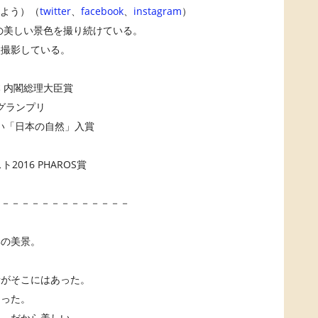
 よう）（
twitter
、
facebook
、
instagram
）
国の美しい景色を撮り続けている。
点撮影している。
 内閣総理大臣賞
合グランプリ
たい「日本の自然」入賞
2016 PHAROS賞
－－－－－－－－－－－－－－
季の美景。
情がそこにはあった。
あった。
い、だから美しい。