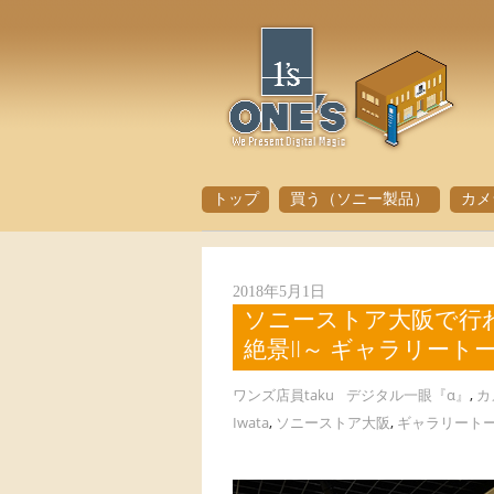
トップ
買う（ソニー製品）
カメ
2018年5月1日
ソニーストア大阪で行わ
絶景II～ ギャラリー
ワンズ店員taku
デジタル一眼『α』
,
カ
Iwata
,
ソニーストア大阪
,
ギャラリート