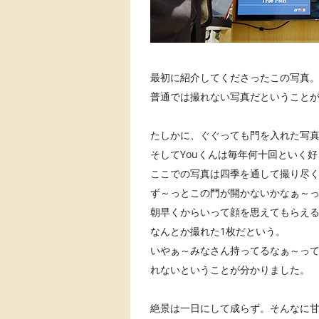
最初に紹介してくださったこの写真
普通では撮れない写真だということ
たしかに、ぐぐっても門を入れた写
そしてYouくんは毎年何十回といく
ここでの写真は四季を通して撮り尽
ず～っとこの門が開かないかなぁ～
朝早くからいって顔を思えてもらえ
なんとか撮れた1枚だという。
いやぁ～みなさん持ってるなぁ～っ
れないということが分かりました。
絶景は一日にして成らず。そんなに甘く