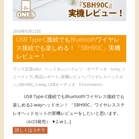
2018年6月22日
USB Type-C接続でもBluetoothワイヤレ
ス接続でも楽しめる！「SBH90C」実機
レビュー！
ワンズ店員taku
ヘッドホン
,
ハイレゾ・オーディオ
sony
,
ソ
ニーストア
,
商品レポート
,
実機レビュー
,
ワイヤレスヘッドホ
ン
,
SBH90C
,
2-way
,
USBオーディオ
0 Comments
USB Type-C接続でもBluetoothワイヤレス接続でも
楽しめる2-wayヘッドホン！ 「SBH90C」ワイヤレスステ
レオヘッドセットの実機レビューをしたいと思います。
（6/23発売） ▼2-w […]
詳しくはコチラ