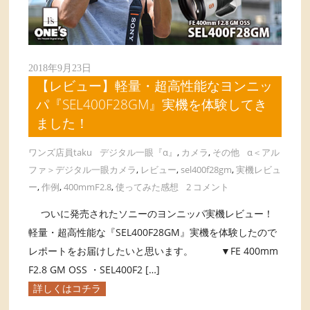
2018年9月23日
【レビュー】軽量・超高性能なヨンニッ
パ『SEL400F28GM』実機を体験してき
ました！
ワンズ店員taku
デジタル一眼『α』
,
カメラ
,
その他
α＜アル
ファ＞デジタル一眼カメラ
,
レビュー
,
sel400f28gm
,
実機レビュ
ー
,
作例
,
400mmF2.8
,
使ってみた感想
2 コメント
ついに発売されたソニーのヨンニッパ実機レビュー！
軽量・超高性能な『SEL400F28GM』実機を体験したので
レポートをお届けしたいと思います。 ▼FE 400mm
F2.8 GM OSS ・SEL400F2 […]
詳しくはコチラ