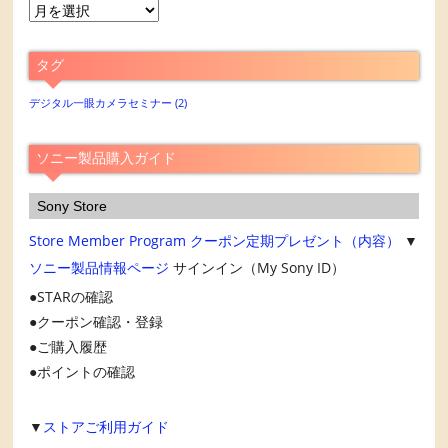
月
別
ア
タグ
ー
カ
デジタル一眼カメラセミナー
(2)
イ
ブ
ソニー製品購入ガイド
Sony Store
Store Member Program
クーポン定期プレゼント（内容）
▼
ソニー製品情報ページ
サインイン（My Sony ID）
STARの確認
クーポン確認・登録
ご購入履歴
ポイントの確認
▼
ストアご利用ガイド