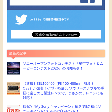
最新の記事
ソニーオープンフォトコンテスト『星空フォト＆ム
ービーコンテスト2026』のお知らせ！
【速報】SEL100400（FE 100-400mm F5.9-8
OSS）が発表！小型・軽量654gでリーズナブルで手
軽に楽しめる望遠レンズで、まさかのテレコンにも
対応！
8月の『My Sony キャンペーン』抽選で5名様にソ
ニーポイント10万円分プレゼント！