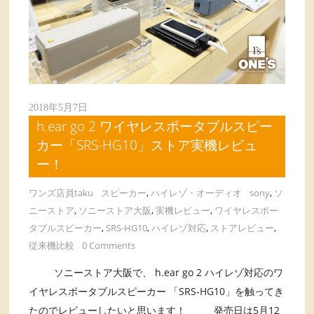
2018年5月7日
h.ear go 2 ワイヤレスポータブルスピー
カー「SRS-HG10」ストア実機レビュ
ー！
ワンズ店員taku
スピーカー
,
ハイレゾ・オーディオ
sony
,
ソ
ニーストア
,
ソニーストア大阪
,
実機レビュー
,
ワイヤレスポー
タブルスピーカー
,
SRS-HG10
,
ハイレゾ対応
,
ストアレビュー
,
従来機比較
0 Comments
ソニーストア大阪で、 h.ear go 2 ハイレゾ対応のワ
イヤレスポータブルスピーカー 「SRS-HG10」を触ってき
たのでレビューしたいと思います！ 発売日は5月12