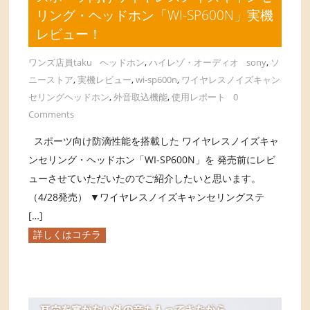
リング・ヘッドホン「WI-SP600N」実機
レビュー！
ワンズ店員taku
ヘッドホン
,
ハイレゾ・オーディオ
sony
,
ソ
ニーストア
,
実機レビュー
,
wi-sp600n
,
ワイヤレスノイズキャン
セリングヘッドホン
,
外音取込機能
,
使用レポート
0
Comments
スポーツ向け防滴性能を搭載した ワイヤレスノイズキャ
ンセリング・ヘッドホン「WI-SP600N」を 発売前にレビ
ューさせていただいたのでご紹介したいと思います。
（4/28発売） ▼ワイヤレスノイズキャンセリングステ
[…]
詳しくはコチラ