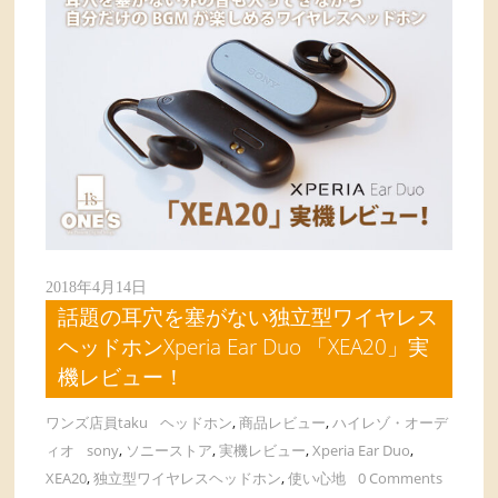
2018年4月14日
話題の耳穴を塞がない独立型ワイヤレス
ヘッドホンXperia Ear Duo 「XEA20」実
機レビュー！
ワンズ店員taku
ヘッドホン
,
商品レビュー
,
ハイレゾ・オーデ
ィオ
sony
,
ソニーストア
,
実機レビュー
,
Xperia Ear Duo
,
XEA20
,
独立型ワイヤレスヘッドホン
,
使い心地
0 Comments