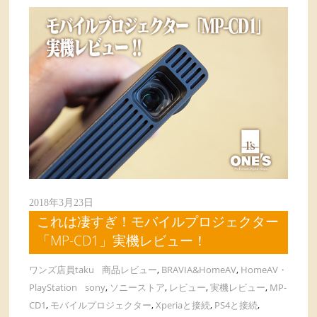
2018年3月23日
これは凄すぎ！モバイルプロジェクター
「MP-CD1」実機レビュー！
ワンズ店員taku
商品レビュー
,
BRAVIA&HomeAV
,
HomeAV・
PlayStation
sony
,
ソニーストア
,
レビュー
,
実機レビュー
,
MP-
CD1
,
モバイルプロジェクター
,
Xperiaと接続
,
PS4と接続
,