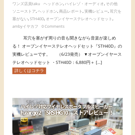
ワンズ店員taku
ヘッドホン
,
ハイレゾ・オーディオ
,
その他
ソニーストア
,
ヘッドホン
,
商品レポート
,
実機レビュー
,
耳穴を
塞がない
,
STH40D
,
オープンイヤーステレオヘッドセット
,
ambyイヤカフ
0 Comments
耳穴を塞がず周りの音も聞きながら音楽が楽しめ
る！ オープンイヤーステレオヘッドセット『STH40D』の
実機レビューです。 （6/23発売） ▼オープンイヤース
テレオヘッドセット ・STH40D：6,880円＋ […]
詳しくはコチラ