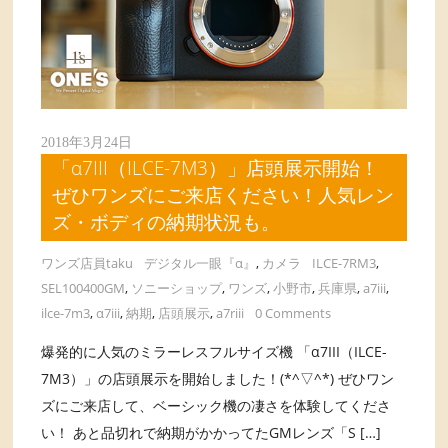
2018年3月24日
「α7III（ILCE-7M3）」店頭展示開始！
ぜひワンズにご来店ください！人気レン
ズ・ボディの納期状況も。
ワンズ店員taku
デジタル一眼『α』
,
カメラ
ILCE-7RM3
,
SEL100400GM
,
ソニーショップ
,
ワンズ
,
小野市
,
兵庫県
,
a7iii
,
ilce-7m3
,
α7iii
,
納期
,
店頭展示
,
a7riii
0 Comments
爆発的に人気のミラーレスフルサイズ機 「α7III（ILCE-
7M3）」の店頭展示を開始しました！(*^▽^*) ぜひワン
ズにご来店して、ベーシック機の凄さを体験してくださ
い！ あと品切れで納期がかかってたGMレンズ「S […]