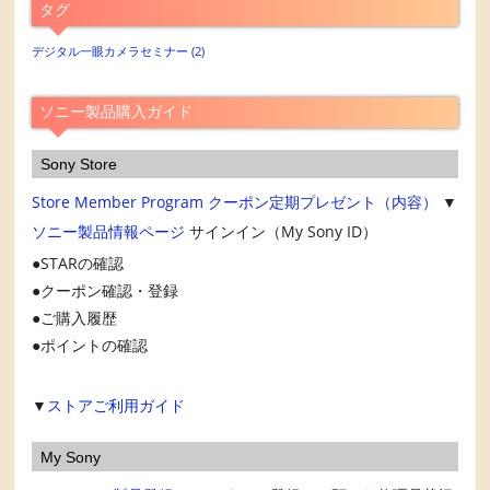
タグ
ー
カ
デジタル一眼カメラセミナー
(2)
イ
ブ
ソニー製品購入ガイド
Sony Store
Store Member Program
クーポン定期プレゼント（内容）
▼
ソニー製品情報ページ
サインイン（My Sony ID）
STARの確認
クーポン確認・登録
ご購入履歴
ポイントの確認
▼
ストアご利用ガイド
My Sony