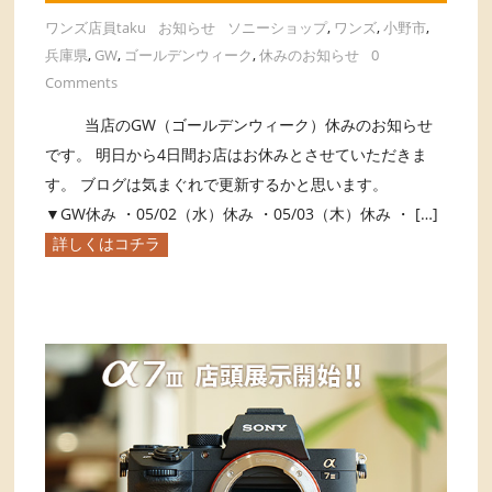
ワンズ店員taku
お知らせ
ソニーショップ
,
ワンズ
,
小野市
,
兵庫県
,
GW
,
ゴールデンウィーク
,
休みのお知らせ
0
Comments
当店のGW（ゴールデンウィーク）休みのお知らせ
です。 明日から4日間お店はお休みとさせていただきま
す。 ブログは気まぐれで更新するかと思います。
▼GW休み ・05/02（水）休み ・05/03（木）休み ・ […]
詳しくはコチラ