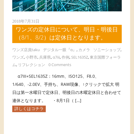
2018年7月31日
ワンズの定休日について、明日・明後日
（8/1、8/2）は定休日となります。
ワンズ店員taku
デジタル一眼『α』
,
カメラ
ソニーショップ
,
ワンズ
,
小野市
,
兵庫県
,
α7iii
,
作例
,
SEL1635Z
,
東京国際フォーラ
ム
,
リフレクション
0 Comments
α7III+SEL1635Z：16mm、ISO125、F8.0、
1/640、-2.0EV、手持ち、RAW現像、↑クリックで拡大 明
日は第一水曜日で定休日、明後日の木曜定休日と合わせて
連休となります。 ・8月1日（ […]
詳しくはコチラ