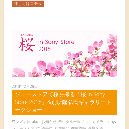
詳しくはコチラ
2018年2月26日
ソニーストアで桜を撮る『桜 in Sony
Store 2018』&別所隆弘氏ギャラリート
ークショー！
ワンズ店員taku
お知らせ
,
デジタル一眼『α』
,
カメラ
sony
,
ソニーストア
,
桜
,
絶景桜
,
別所隆弘
,
藤原嘉騎
,
眞鍋久徳
,