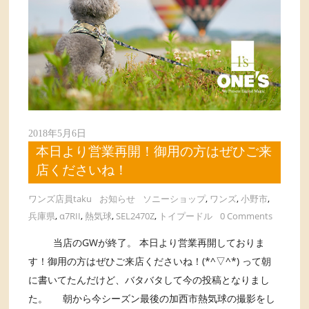
2018年5月6日
本日より営業再開！御用の方はぜひご来
店くださいね！
ワンズ店員taku
お知らせ
ソニーショップ
,
ワンズ
,
小野市
,
兵庫県
,
α7RII
,
熱気球
,
SEL2470Z
,
トイプードル
0 Comments
当店のGWが終了。 本日より営業再開しておりま
す！御用の方はぜひご来店くださいね！(*^▽^*) って朝
に書いてたんだけど、バタバタして今の投稿となりまし
た。 朝から今シーズン最後の加西市熱気球の撮影をし