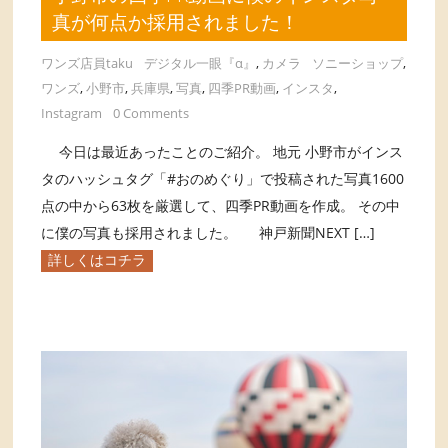
真が何点か採用されました！
ワンズ店員taku
デジタル一眼『α』
,
カメラ
ソニーショップ
,
ワンズ
,
小野市
,
兵庫県
,
写真
,
四季PR動画
,
インスタ
,
Instagram
0 Comments
今日は最近あったことのご紹介。 地元 小野市がインス
タのハッシュタグ「#おのめぐり」で投稿された写真1600
点の中から63枚を厳選して、四季PR動画を作成。 その中
に僕の写真も採用されました。 神戸新聞NEXT […]
詳しくはコチラ