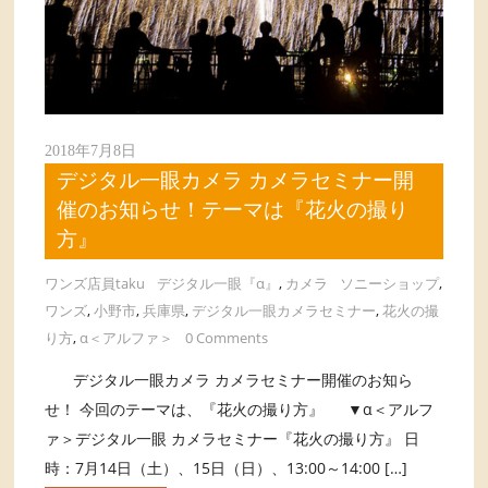
2018年7月8日
デジタル一眼カメラ カメラセミナー開
催のお知らせ！テーマは『花火の撮り
方』
ワンズ店員taku
デジタル一眼『α』
,
カメラ
ソニーショップ
,
ワンズ
,
小野市
,
兵庫県
,
デジタル一眼カメラセミナー
,
花火の撮
り方
,
α＜アルファ＞
0 Comments
デジタル一眼カメラ カメラセミナー開催のお知ら
せ！ 今回のテーマは、『花火の撮り方』 ▼α＜アルフ
ァ＞デジタル一眼 カメラセミナー『花火の撮り方』 日
時：7月14日（土）、15日（日）、13:00～14:00 […]