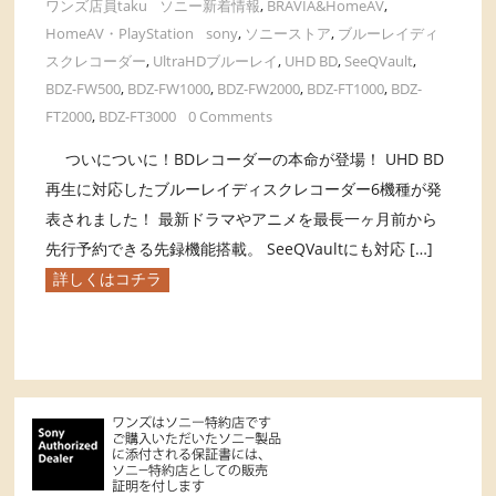
ワンズ店員taku
ソニー新着情報
,
BRAVIA&HomeAV
,
HomeAV・PlayStation
sony
,
ソニーストア
,
ブルーレイディ
スクレコーダー
,
UltraHDブルーレイ
,
UHD BD
,
SeeQVault
,
BDZ-FW500
,
BDZ-FW1000
,
BDZ-FW2000
,
BDZ-FT1000
,
BDZ-
FT2000
,
BDZ-FT3000
0 Comments
ついについに！BDレコーダーの本命が登場！ UHD BD
再生に対応したブルーレイディスクレコーダー6機種が発
表されました！ 最新ドラマやアニメを最長一ヶ月前から
先行予約できる先録機能搭載。 SeeQVaultにも対応 […]
詳しくはコチラ