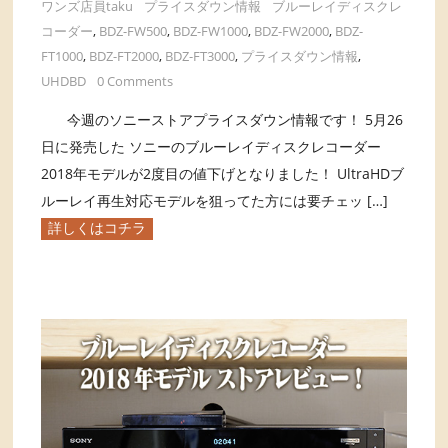
ワンズ店員taku
プライスダウン情報
ブルーレイディスクレ
コーダー
,
BDZ-FW500
,
BDZ-FW1000
,
BDZ-FW2000
,
BDZ-
FT1000
,
BDZ-FT2000
,
BDZ-FT3000
,
プライスダウン情報
,
UHDBD
0 Comments
今週のソニーストアプライスダウン情報です！ 5月26
日に発売した ソニーのブルーレイディスクレコーダー
2018年モデルが2度目の値下げとなりました！ UltraHDブ
ルーレイ再生対応モデルを狙ってた方には要チェッ […]
詳しくはコチラ