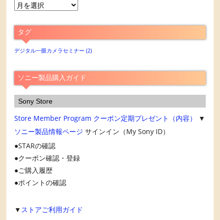
月
別
ア
タグ
ー
カ
デジタル一眼カメラセミナー
(2)
イ
ブ
ソニー製品購入ガイド
Sony Store
Store Member Program
クーポン定期プレゼント（内容）
▼
ソニー製品情報ページ
サインイン（My Sony ID）
STARの確認
クーポン確認・登録
ご購入履歴
ポイントの確認
▼
ストアご利用ガイド