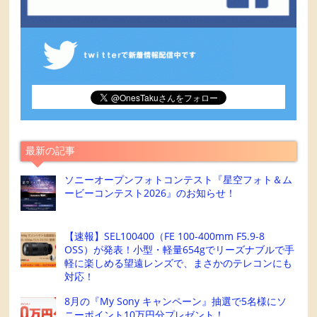
最新の記事
ソニーオープンフォトコンテスト『星空フォト＆ム
ービーコンテスト2026』のお知らせ！
【速報】SEL100400（FE 100-400mm F5.9-8
OSS）が発表！小型・軽量654gでリーズナブルで手
軽に楽しめる望遠レンズで、まさかのテレコンにも
対応！
8月の『My Sony キャンペーン』抽選で5名様にソ
ニーポイント10万円分プレゼント！