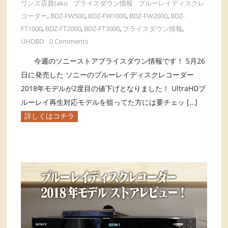
ワンズ店員taku
プライスダウン情報
ブルーレイディスクレ
コーダー
,
BDZ-FW500
,
BDZ-FW1000
,
BDZ-FW2000
,
BDZ-
FT1000
,
BDZ-FT2000
,
BDZ-FT3000
,
プライスダウン情報
,
UHDBD
0 Comments
今週のソニーストアプライスダウン情報です！ 5月26
日に発売した ソニーのブルーレイディスクレコーダー
2018年モデルが2度目の値下げとなりました！ UltraHDブ
ルーレイ再生対応モデルを狙ってた方には要チェッ […]
詳しくはコチラ