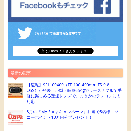
最新の記事
【速報】SEL100400（FE 100-400mm F5.9-8
OSS）が発表！小型・軽量654gでリーズナブルで手
軽に楽しめる望遠レンズで、まさかのテレコンにも
対応！
8月の『My Sony キャンペーン』抽選で5名様にソ
ニーポイント10万円分プレゼント！