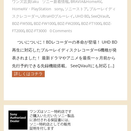
ワンズ店員taku
ソニー新着情報
,
BRAVIA&HomeAV
,
HomeAV・PlayStation
sony
,
ソニーストア
,
ブルーレイディ
スクレコーダー
,
UltraHDブルーレイ
,
UHD BD
,
SeeQVault
,
BDZ-FW500
,
BDZ-FW1000
,
BDZ-FW2000
,
BDZ-FT1000
,
BDZ-
FT2000
,
BDZ-FT3000
0 Comments
ついについに！BDレコーダーの本命が登場！ UHD BD
再生に対応したブルーレイディスクレコーダー6機種が発
表されました！ 最新ドラマやアニメを最長一ヶ月前から
先行予約できる先録機能搭載。 SeeQVaultにも対応 […]
詳しくはコチラ