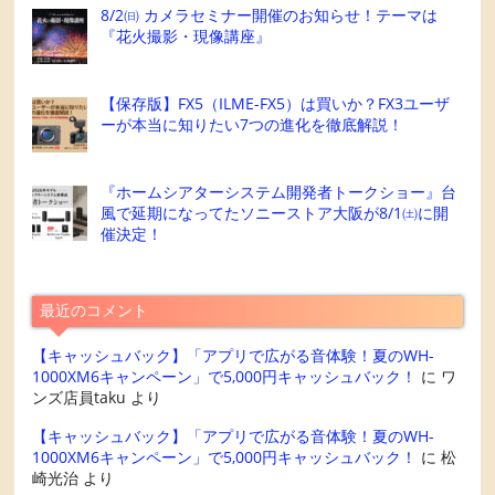
8/2㈰ カメラセミナー開催のお知らせ！テーマは
『花火撮影・現像講座』
【保存版】FX5（ILME-FX5）は買いか？FX3ユーザ
ーが本当に知りたい7つの進化を徹底解説！
『ホームシアターシステム開発者トークショー』台
風で延期になってたソニーストア大阪が8/1㈯に開
催決定！
最近のコメント
【キャッシュバック】「アプリで広がる音体験！夏のWH-
1000XM6キャンペーン」で5,000円キャッシュバック！
に
ワ
ンズ店員taku
より
【キャッシュバック】「アプリで広がる音体験！夏のWH-
1000XM6キャンペーン」で5,000円キャッシュバック！
に
松
崎光治
より