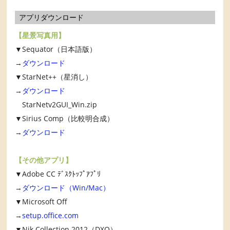
アプリダウンロード
【星景写真用】
▼Sequator（日本語版）
→
ダウンロード
▼StarNet++（星消し）
→
ダウンロード
StarNetv2GUI_Win.zip
▼Sirius Comp（比較明合成）
→
ダウンロード
【その他アプリ】
▼Adobe CC ﾃﾞｽｸﾄｯﾌﾟｱﾌﾟﾘ
→
ダウンロード（Win/Mac）
▼Microsoft Off
→
setup.office.com
▼Nik Collection 2012（DXO）