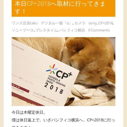
本日CP+2018へ取材に行ってきま
す！
ワンズ店員taku
デジタル一眼『α』
,
カメラ
sony
,
CP+2018
,
ソニーブース
,
プレスタイム
,
パシフィコ横浜
0 Comments
今日は木曜定休日。
僕は休日返上で、いざパシフィコ横浜へ、CP+2018に行っ