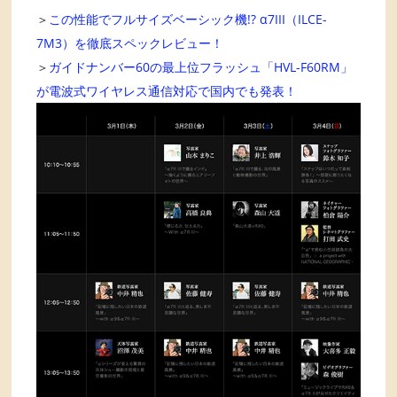
＞
この性能でフルサイズベーシック機!? α7III（ILCE-
7M3）を徹底スペックレビュー！
＞
ガイドナンバー60の最上位フラッシュ「HVL-F60RM」
が電波式ワイヤレス通信対応で国内でも発表！