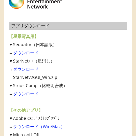
アプリダウンロード
【星景写真用】
▼Sequator（日本語版）
→
ダウンロード
▼StarNet++（星消し）
→
ダウンロード
StarNetv2GUI_Win.zip
▼Sirius Comp（比較明合成）
→
ダウンロード
【その他アプリ】
▼Adobe CC ﾃﾞｽｸﾄｯﾌﾟｱﾌﾟﾘ
→
ダウンロード（Win/Mac）
▼Microsoft Off