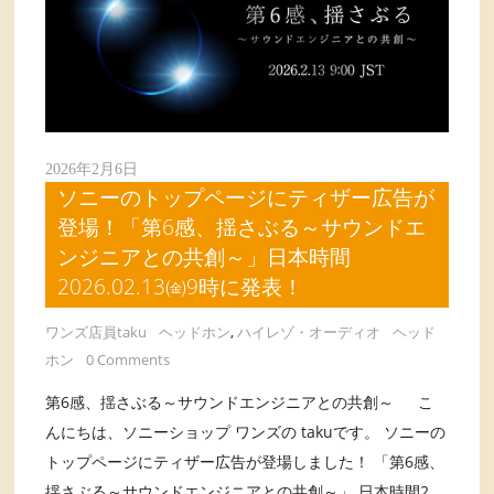
2026年2月6日
ソニーのトップページにティザー広告が
登場！「第6感、揺さぶる～サウンドエ
ンジニアとの共創～」日本時間
2026.02.13㈮9時に発表！
ワンズ店員taku
ヘッドホン
,
ハイレゾ・オーディオ
ヘッド
ホン
0 Comments
第6感、揺さぶる～サウンドエンジニアとの共創～ こ
んにちは、ソニーショップ ワンズの takuです。 ソニーの
トップページにティザー広告が登場しました！ 「第6感、
揺さぶる～サウンドエンジニアとの共創～」 日本時間2