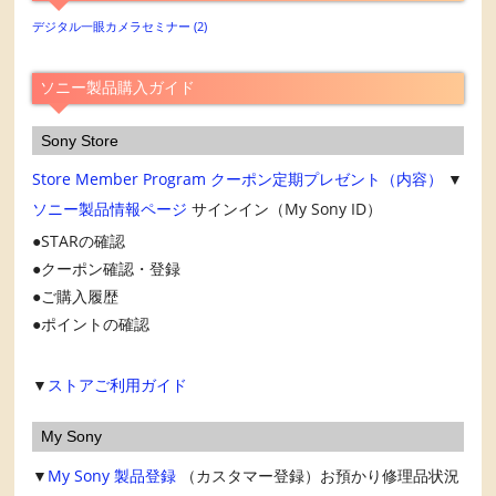
カ
デジタル一眼カメラセミナー
(2)
イ
ブ
ソニー製品購入ガイド
Sony Store
Store Member Program
クーポン定期プレゼント（内容）
▼
ソニー製品情報ページ
サインイン（My Sony ID）
STARの確認
クーポン確認・登録
ご購入履歴
ポイントの確認
▼
ストアご利用ガイド
My Sony
▼
My Sony
製品登録
（カスタマー登録）お預かり修理品状況