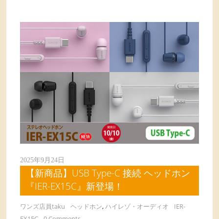
2025年9月24日
【新商品】USB Type-C 接続 ヘッドホン
『IER-EX15C』新登場！
ワンズ店員taku
ヘッドホン
,
ハイレゾ・オーディオ
IER-
EX15C
0 Comments