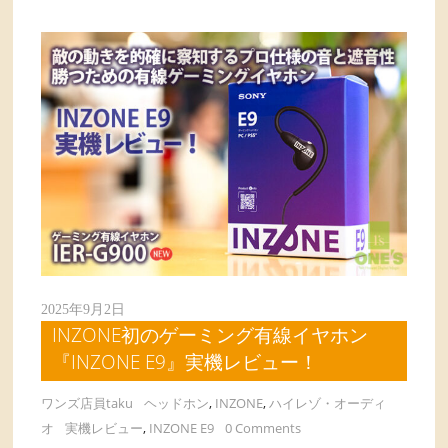
2025年9月2日
INZONE初のゲーミング有線イヤホン
『INZONE E9』実機レビュー！
ワンズ店員taku
ヘッドホン
,
INZONE
,
ハイレゾ・オーディ
オ
実機レビュー
,
INZONE E9
0 Comments