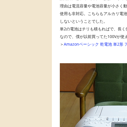
理由は電流容量や電池容量が小さく
使用も非対応。こちらもアルカリ電
しないということでした。
単2の電池はチリも積もればで、長く
なので、僕が以前買ってた100Vが
＞
Amazonベーシック 乾電池 単2形