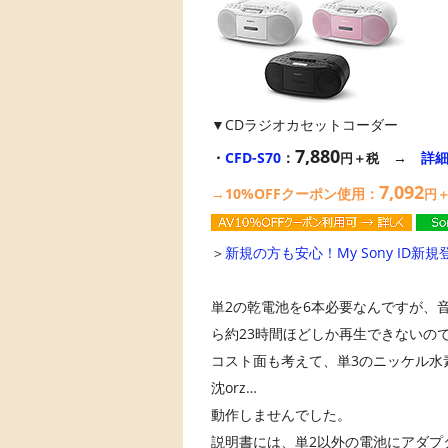
▼CDラジオカセットコーダー
7,880
・
CFD-S70
：
→
詳
円＋税
7,092
→10%OFFクーポン使用：
円
＞
新規の方も安心！My Sony ID新規
単2の乾電池を6本必要なんですが、音
ら約23時間ほどしか再生できないの
コスト面も考えて、単3のニッケル水
沈orz…
動作しませんでした。
説明書には、単2以外の電池にアダプ