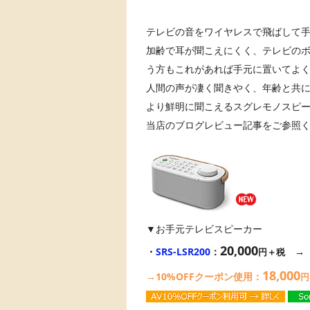
テレビの音をワイヤレスで飛ばして
加齢で耳が聞こえにくく、テレビの
う方もこれがあれば手元に置いてよ
人間の声が凄く聞きやく、年齢と共
より鮮明に聞こえるスグレモノスピ
当店のブログレビュー記事をご参照
▼お手元テレビスピーカー
20,000
・
SRS-LSR200
：
円＋税
18,000
→10%OFFクーポン使用：
円