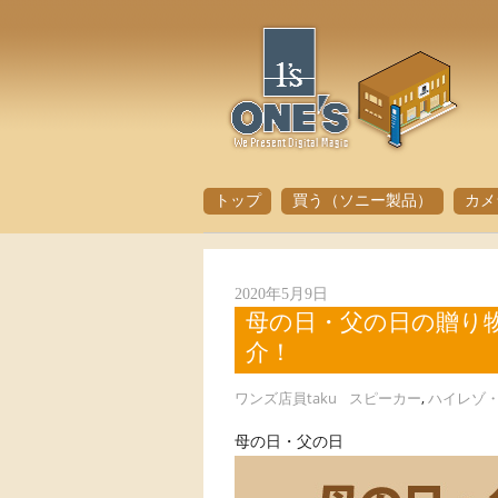
トップ
買う（ソニー製品）
カメ
2020年5月9日
母の日・父の日の贈り
介！
ワンズ店員taku
スピーカー
,
ハイレゾ
母の日・父の日