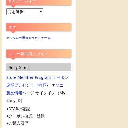
月別アーカイブ
月
別
ア
タグ
ー
カ
デジタル一眼カメラセミナー
(2)
イ
ブ
ソニー製品購入ガイド
Sony Store
Store Member Program
クーポン
定期プレゼント（内容）
▼
ソニー
製品情報ページ
サインイン（My
Sony ID）
STARの確認
クーポン確認・登録
ご購入履歴