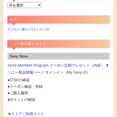
月
別
ア
タグ
ー
カ
デジタル一眼カメラセミナー
(2)
イ
ブ
ソニー製品購入ガイド
Sony Store
Store Member Program
クーポン定期プレゼント（内容）
▼
ソニー製品情報ページ
サインイン（My Sony ID）
STARの確認
クーポン確認・登録
ご購入履歴
ポイントの確認
▼
ストアご利用ガイド