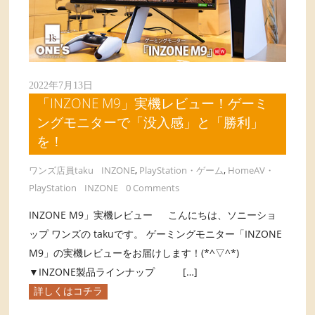
2022年7月13日
「INZONE M9」実機レビュー！ゲーミ
ングモニターで「没入感」と「勝利」
を！
ワンズ店員taku
INZONE
,
PlayStation・ゲーム
,
HomeAV・
PlayStation
INZONE
0 Comments
INZONE M9」実機レビュー こんにちは、ソニーショ
ップ ワンズの takuです。 ゲーミングモニター「INZONE
M9」の実機レビューをお届けします！(*^▽^*)
▼INZONE製品ラインナップ […]
詳しくはコチラ