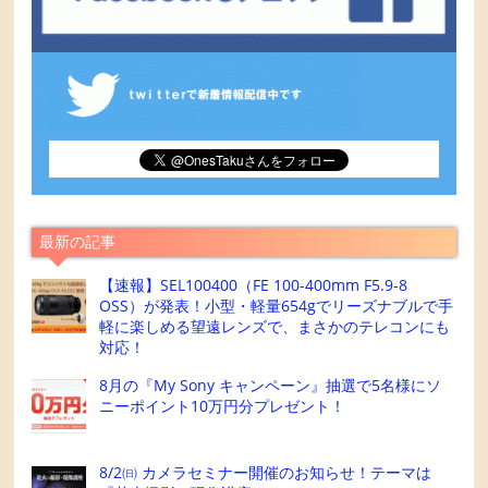
最新の記事
【速報】SEL100400（FE 100-400mm F5.9-8
OSS）が発表！小型・軽量654gでリーズナブルで手
軽に楽しめる望遠レンズで、まさかのテレコンにも
対応！
8月の『My Sony キャンペーン』抽選で5名様にソ
ニーポイント10万円分プレゼント！
8/2㈰ カメラセミナー開催のお知らせ！テーマは