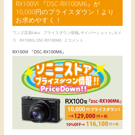
RX100VI 『DSC-RX100M6』が
10,000円のプライスダウン！より
お求めやすく！
ワンズ店員taku
プライスダウン情報
,
サイバーショット
,
カメ
ラ
RX100VI
,
DSC-RX100M6
2 コメント
RX100VI 『DSC-RX100M6』