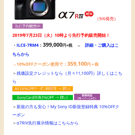
（9/6発売）
2019年7月23日（火）10時より先行予約販売開始！
399,000
・
ILCE-7RM4
：
→
詳細・ご購入はこ
円+税
ちらから
359,100
→10%OFFクーポン使用で：
円＋税
＞
残価設定クレジットなら（月々11,100円）詳しくはこち
ら
＞
新規の方も安心！My Sony ID新規登録特典 10%OFFク
ーポン
＞
α7RIV先行展示情報はこちらから