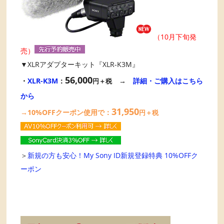
（10月下旬発
売）
▼XLRアダプターキット『XLR-K3M』
56,000
・
XLR-K3M
：
→
詳細・ご購入はこちら
円＋税
から
31,950
→10%OFFクーポン使用で：
円＋税
＞
新規の方も安心！My Sony ID新規登録特典 10%OFFク
ーポン