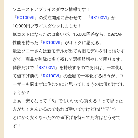
ソニーストアプライスダウン情報です！
『
RX100VII
』の受注開始に合わせて、『
RX100VI
』が
10,000円プライスダウンしました！
低コストになったのは良いが、15,000円差なら、α9のAF
性能を持った『
RX100VII
』がオトクに思える。
最近ソニーさんは新モデルが出ても旧モデルを引っ張りす
ぎて、商品が無駄に多く残して選択肢増やして困ります。
値段だけで『
RX100VI
』を持続するのであれば、一本化し
て値下げ前の『
RX100VI
』の金額で一本化するほうが、ユ
ーザーも悩まずに住むのにと思ってしまうのは僕だけでし
ょうか？
まぁ～安くなって「6」でもいいから買える！って思った
方がたくさんいるのであれば幸いですけどね(*^▽^*)
とにかく安くなったので値下げを待ってた方はどうぞで
す！