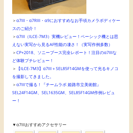
＞
α7III・α7RIII・α9におすすめなお手頃カメラボディケー
スのご紹介！
＞
α7III（ILCE-7M3）実機レビュー！ベーシック機とは思
えない実写から見るAF性能の凄さ！（実写作例多数）
＞
CP+2018、ソニーブース完全レポート！注目のα7IIIな
ど体験プチレビュー！
＞
【ILCE-7M3】α7III＋SEL85F14GMを使って光るキノコ
を撮影してきました。
＞
α7IIIで撮る！『チームラボ 姫路市立美術館』
SEL24F14GM、SEL1635GM、SEL85F14GM作例レビュ
ー！
▼α7IIIおすすめアクセサリー