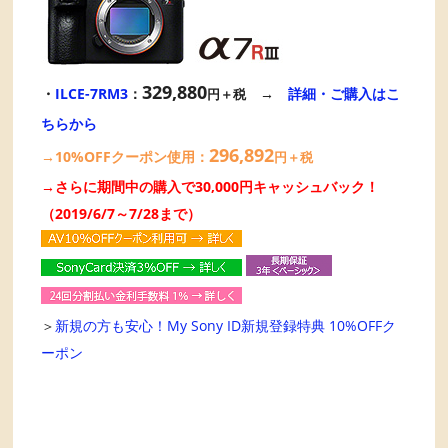
329,880
・
ILCE-7RM3
：
→
詳細・ご購入はこ
円＋税
ちらから
296,892
→10%OFFクーポン使用：
円＋税
→さらに期間中の購入で30,000円キャッシュバック！
（2019/6/7～7/28まで）
＞
新規の方も安心！My Sony ID新規登録特典 10%OFFク
ーポン