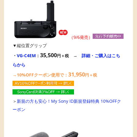
（9/6発売）
▼縦位置グリップ
35,500
・
VG-C4EM
：
→
詳細・ご購入はこち
円＋税
らから
31,950
→10%OFFクーポン使用で：
円＋税
＞
新規の方も安心！My Sony ID新規登録特典 10%OFFク
ーポン