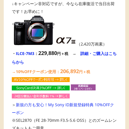
↓キャンペーン非対応ですが、今なら在庫復活で当日出荷
です！お早めに！
（2,420万画素）
229,880
・
ILCE-7M3
：
→
詳細・ご購入はこち
円＋税
らから
206,892
→10%OFFクーポン使用：
円＋税
＞
新規の方も安心！My Sony ID新規登録特典 10%OFFク
ーポン
※SEL2870（FE 28-70mm F3.5-5.6 OSS）とのズームレン
ズキットもご用意。