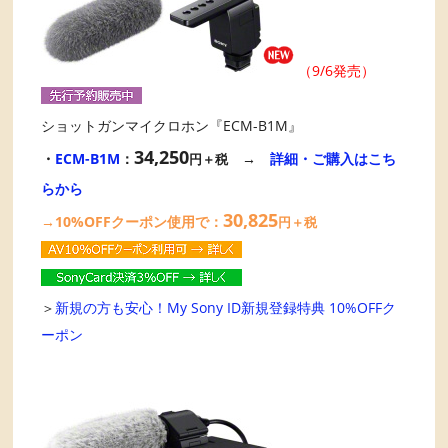
（9/6発売）
ショットガンマイクロホン『ECM-B1M』
34,250
・
ECM-B1M
：
→
詳細・ご購入はこち
円＋税
らから
30,825
→10%OFFクーポン使用で：
円＋税
＞
新規の方も安心！My Sony ID新規登録特典 10%OFFク
ーポン