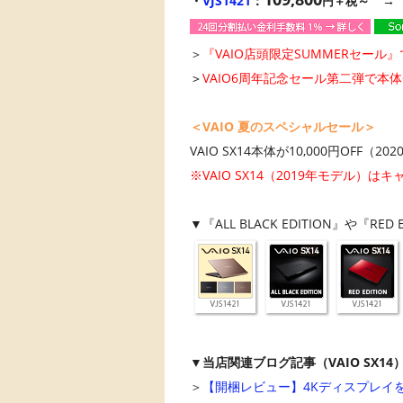
・
VJS1421
：
～ 
円＋税
＞
『VAIO店頭限定SUMMERセール』で
＞
VAIO6周年記念セール第二弾で本体6%
＜VAIO 夏のスペシャルセール＞
VAIO SX14本体が10,000円OFF（20
※VAIO SX14（2019年モデル）
▼『ALL BLACK EDITION』や『
▼当店関連ブログ記事（VAIO SX14
＞
【開梱レビュー】4Kディスプレイを搭