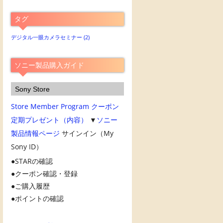
別
ア
タグ
ー
カ
デジタル一眼カメラセミナー
(2)
イ
ブ
ソニー製品購入ガイド
Sony Store
Store Member Program
クーポン
定期プレゼント（内容）
▼
ソニー
製品情報ページ
サインイン（My
Sony ID）
STARの確認
クーポン確認・登録
ご購入履歴
ポイントの確認