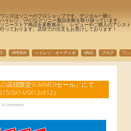
ワンズはソニーのプロショップです。デジタル一眼α、
ハイレゾ、VAIOなどソニー製品全般を取り扱っています。
ソニーストア商品を多数展示し、レビューやご購入のアシス
行っております。店頭での注文もお受けしております！
ラ
XPERIA
ハイレゾ・オーディオ
VAIO
ブログ
ワン
は『VAIO店頭限定SUMMERセール』にて
15/SX14/SX12/A12）
0 Comments