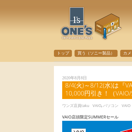
トップ
買う（ソニー製品）
カメ
2020年8月8日
8/4(火)～8/12(水)
10,000円引き！（VAIO/S
ワンズ店員taku
VAIO
,
パソコン
VAIO
VAIO店頭限定SUMMERセール